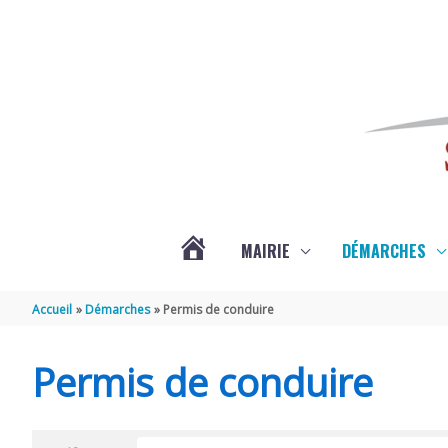
Aller au contenu
Aller au pied de page
MAIRIE
DÉMARCHES
ACTUALITÉS
Accueil
Démarches
Permis de conduire
DE
Permis de conduire
SAINT-