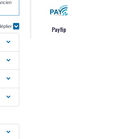
ancien
déplier
Payfip