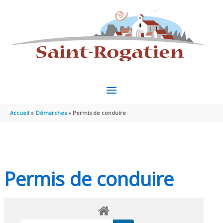
Aller au contenu
Aller au pied de page
MENU
PRINCIPAL
Accueil
Démarches
Permis de conduire
Permis de conduire