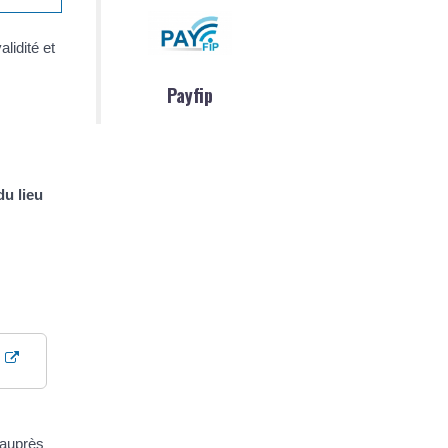
lidité et
Payfip
u lieu
 auprès