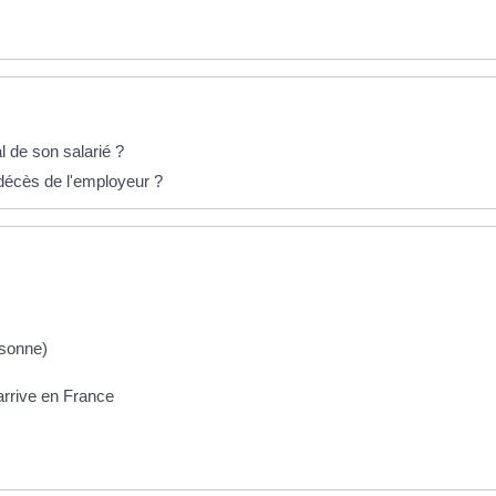
l de son salarié ?
 décès de l'employeur ?
rsonne)
 arrive en France