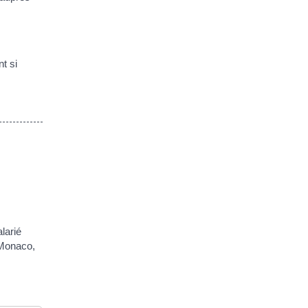
t si
larié
 Monaco,