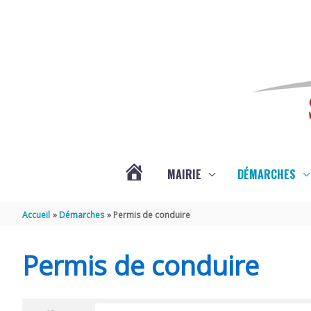
Aller au contenu
Aller au pied de page
MAIRIE
DÉMARCHES
ACTUALITÉS
Accueil
Démarches
Permis de conduire
DE
Permis de conduire
SAINT-