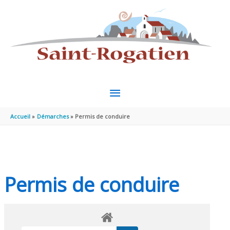
Aller au contenu
Aller au pied de page
MENU
PRINCIPAL
Accueil
Démarches
Permis de conduire
Permis de conduire