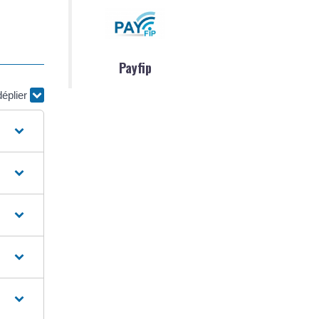
Payfip
déplier