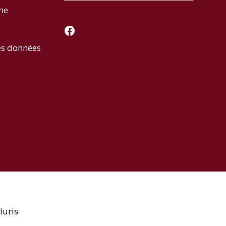
rme
Facebook
es données
luris