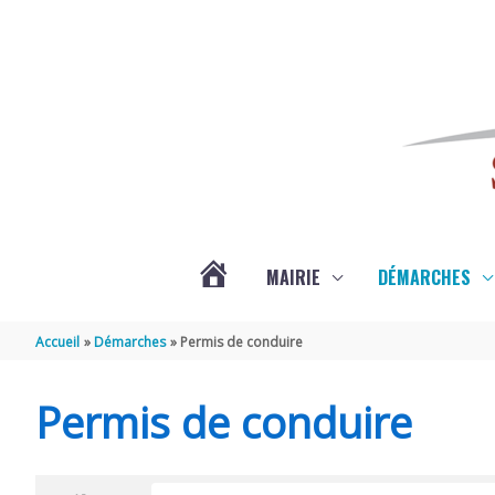
Aller au contenu
Aller au pied de page
MAIRIE
DÉMARCHES
ACTUALITÉS
Accueil
Démarches
Permis de conduire
DE
Permis de conduire
SAINT-