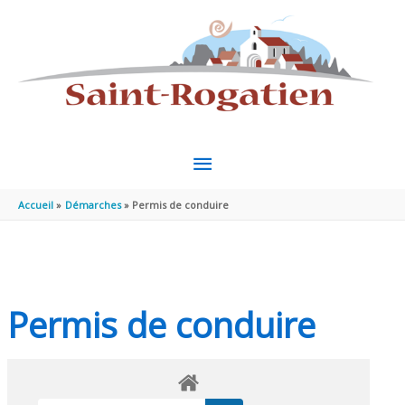
Aller au contenu
Aller au pied de page
MENU
PRINCIPAL
Accueil
Démarches
Permis de conduire
Permis de conduire