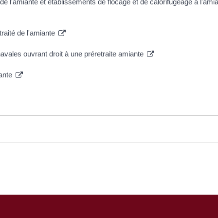
e l'amiante et établissements de flocage et de calorifugeage à l'ami
raité de l'amiante
navales ouvrant droit à une préretraite amiante
iante