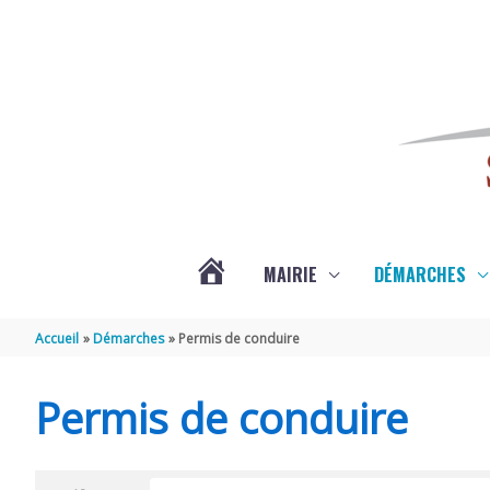
Aller au contenu
Aller au pied de page
MAIRIE
DÉMARCHES
ACTUALITÉS
Accueil
Démarches
Permis de conduire
DE
Permis de conduire
SAINT-