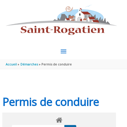
Aller au contenu
Aller au pied de page
MENU
PRINCIPAL
Accueil
Démarches
Permis de conduire
Permis de conduire