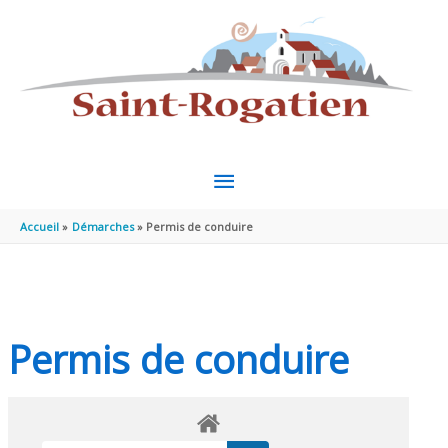
Aller au contenu
Aller au pied de page
MENU
PRINCIPAL
Accueil
Démarches
Permis de conduire
Permis de conduire