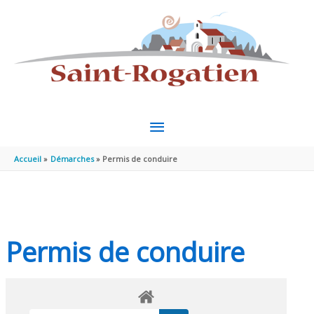
Aller au contenu
Aller au pied de page
MENU
PRINCIPAL
Accueil
Démarches
Permis de conduire
Permis de conduire