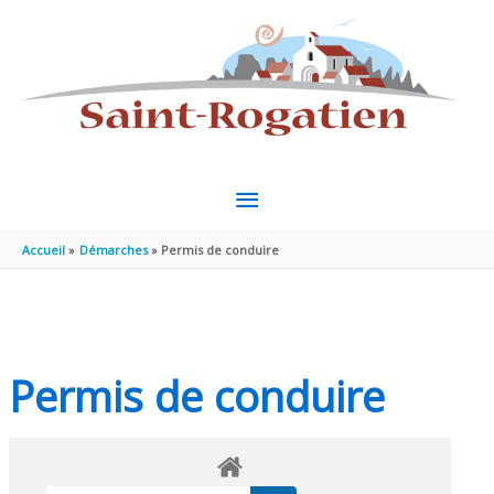
Aller au contenu
Aller au pied de page
MENU
PRINCIPAL
Accueil
Démarches
Permis de conduire
Permis de conduire