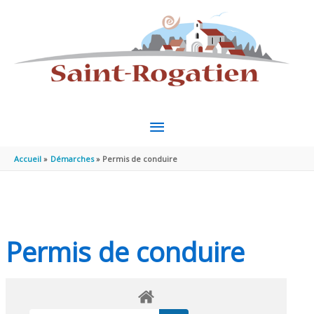
Aller au contenu
Aller au pied de page
MENU
PRINCIPAL
Accueil
Démarches
Permis de conduire
Permis de conduire