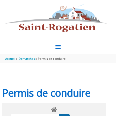
Aller au contenu
Aller au pied de page
MENU
PRINCIPAL
Accueil
Démarches
Permis de conduire
Permis de conduire