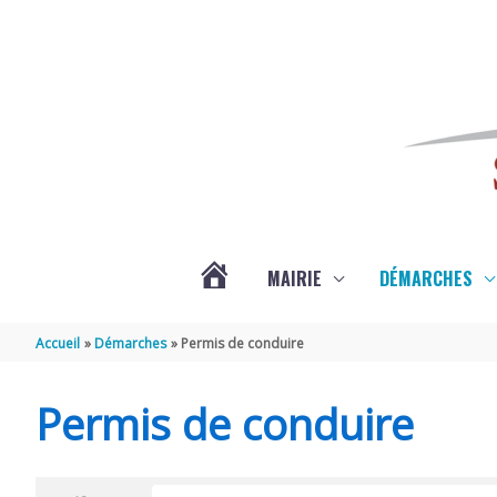
Aller au contenu
Aller au pied de page
MAIRIE
DÉMARCHES
ACTUALITÉS
Accueil
Démarches
Permis de conduire
DE
Permis de conduire
SAINT-