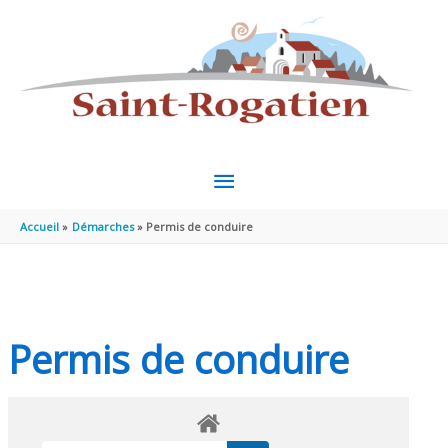
Aller au contenu
Aller au pied de page
MENU
PRINCIPAL
Accueil
Démarches
Permis de conduire
Permis de conduire