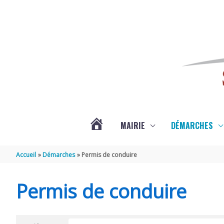
Aller au contenu
Aller au pied de page
MAIRIE
DÉMARCHES
ACTUALITÉS
Accueil
Démarches
Permis de conduire
DE
Permis de conduire
SAINT-