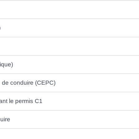
)
ique)
is de conduire (CEPC)
ant le permis C1
uire