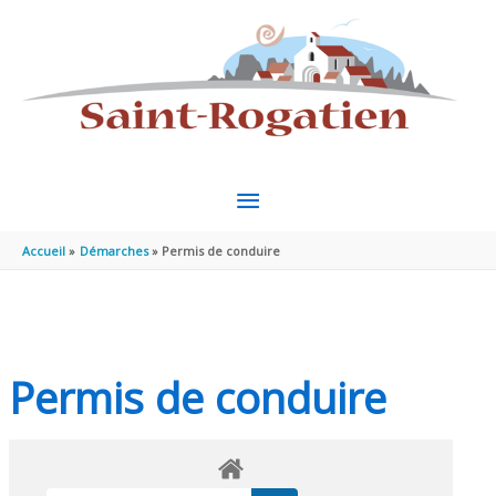
Aller au contenu
Aller au pied de page
MENU
PRINCIPAL
Accueil
Démarches
Permis de conduire
Permis de conduire