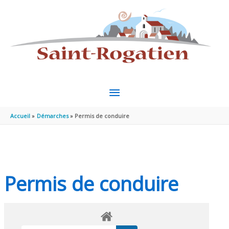
Aller au contenu
Aller au pied de page
MENU
PRINCIPAL
Accueil
Démarches
Permis de conduire
Permis de conduire