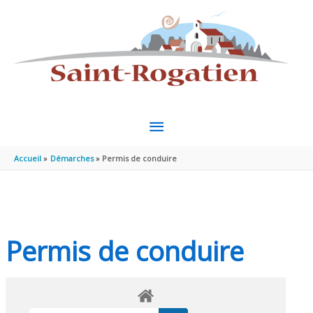
Aller au contenu
Aller au pied de page
MENU
PRINCIPAL
Accueil
Démarches
Permis de conduire
Permis de conduire