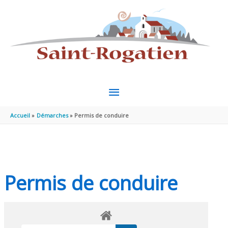
Aller au contenu
Aller au pied de page
MENU
PRINCIPAL
Accueil
Démarches
Permis de conduire
Permis de conduire