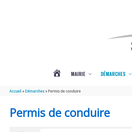
Aller au contenu
Aller au pied de page
MAIRIE
DÉMARCHES
ACTUALITÉS
Accueil
Démarches
Permis de conduire
DE
Permis de conduire
SAINT-