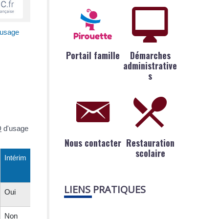
'usage
Portail famille
Démarches
administrative
s
D
d'usage
Nous contacter
Restauration
scolaire
Intérim
LIENS PRATIQUES
Oui
Non