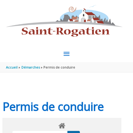
Aller au contenu
Aller au pied de page
MENU
PRINCIPAL
Accueil
Démarches
Permis de conduire
Permis de conduire