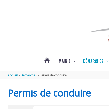
Aller au contenu
Aller au pied de page
MAIRIE
DÉMARCHES
ACTUALITÉS
Accueil
Démarches
Permis de conduire
DE
Permis de conduire
SAINT-