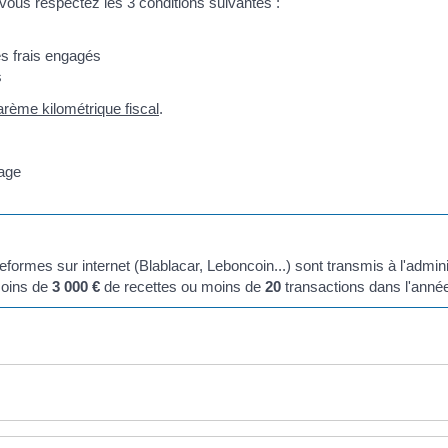
vous respectez les 3 conditions suivantes :
s frais engagés
s
arème kilométrique fiscal
.
rage
ormes sur internet (Blablacar, Leboncoin...) sont transmis à l'admini
moins de
3 000 €
de recettes ou moins de
20
transactions dans l'anné