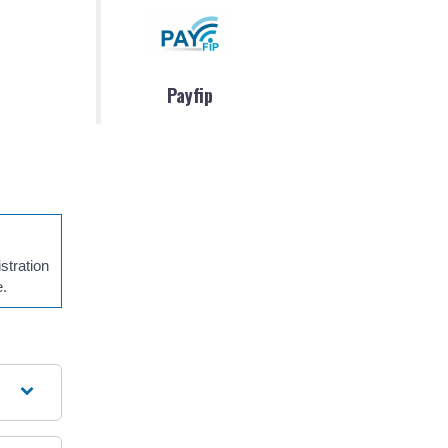
Payfip
stration
e.