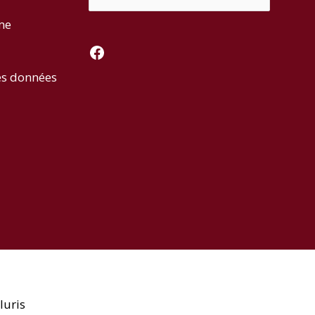
rme
Facebook
es données
luris