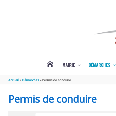
Aller au contenu
Aller au pied de page
MAIRIE
DÉMARCHES
ACTUALITÉS
Accueil
Démarches
Permis de conduire
DE
Permis de conduire
SAINT-