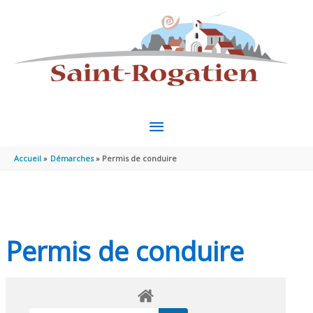
Aller au contenu
Aller au pied de page
MENU
PRINCIPAL
Accueil
Démarches
Permis de conduire
Permis de conduire