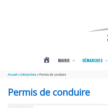
Aller au contenu
Aller au pied de page
MAIRIE
DÉMARCHES
ACTUALITÉS
Accueil
Démarches
Permis de conduire
DE
Permis de conduire
SAINT-