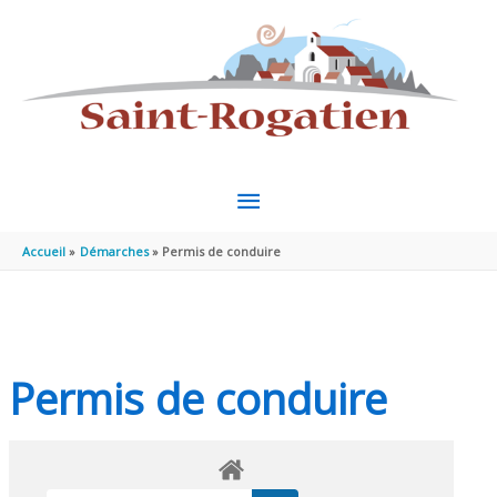
Aller au contenu
Aller au pied de page
MENU
PRINCIPAL
Accueil
Démarches
Permis de conduire
Permis de conduire