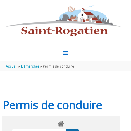
Aller au contenu
Aller au pied de page
MENU
PRINCIPAL
Accueil
Démarches
Permis de conduire
Permis de conduire