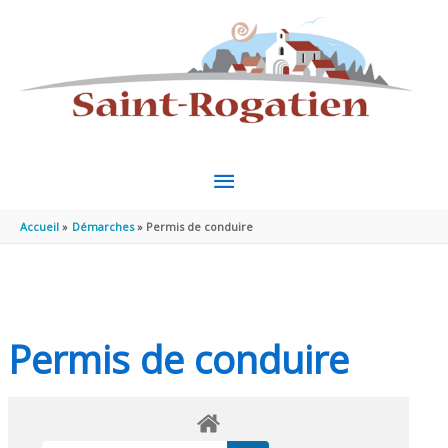
Aller au contenu
Aller au pied de page
MENU
PRINCIPAL
Accueil
Démarches
Permis de conduire
Permis de conduire