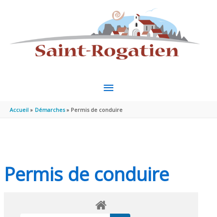
Aller au contenu
Aller au pied de page
MENU
PRINCIPAL
Accueil
Démarches
Permis de conduire
Permis de conduire