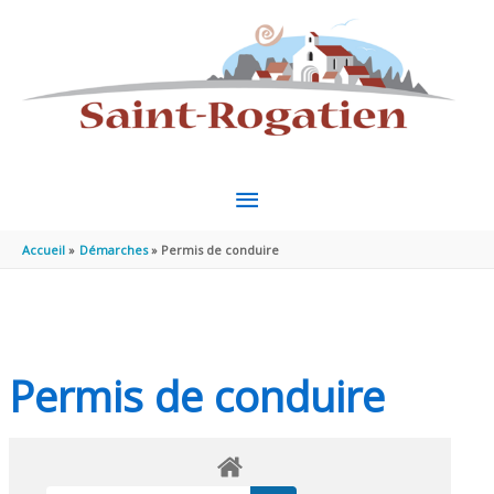
Aller au contenu
Aller au pied de page
MENU
PRINCIPAL
Accueil
Démarches
Permis de conduire
Permis de conduire