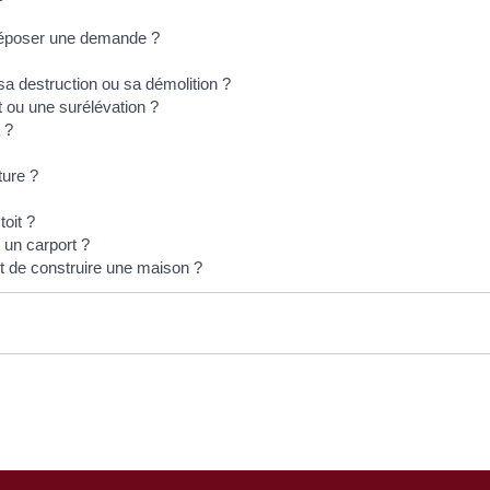
 déposer une demande ?
sa destruction ou sa démolition ?
 ou une surélévation ?
 ?
ture ?
toit ?
 un carport ?
t de construire une maison ?