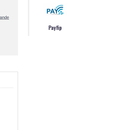
mande
Payfip