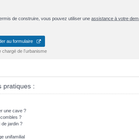
ermis de construire, vous pouvez utiliser une
assistance à votre de
er au formulaire
e chargé de l'urbanisme
s pratiques :
er une cave ?
s combles ?
 de jardin ?
e unifamilial