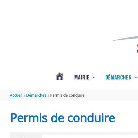
Aller au contenu
Aller au pied de page
MAIRIE
DÉMARCHES
ACTUALITÉS
Accueil
Démarches
Permis de conduire
DE
Permis de conduire
SAINT-