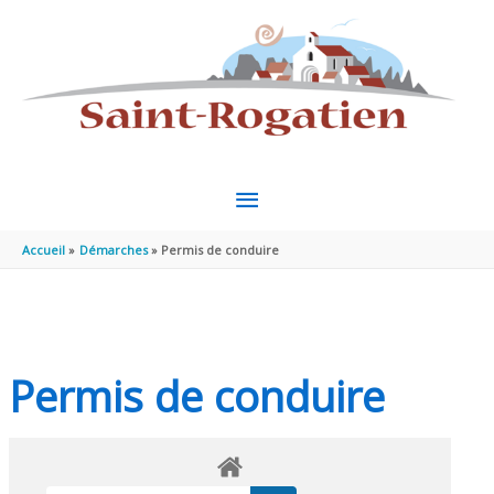
Aller au contenu
Aller au pied de page
MENU
PRINCIPAL
Accueil
Démarches
Permis de conduire
Permis de conduire