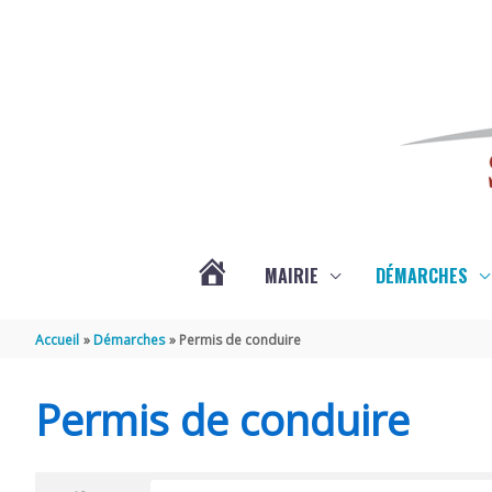
Aller au contenu
Aller au pied de page
MAIRIE
DÉMARCHES
ACTUALITÉS
Accueil
Démarches
Permis de conduire
DE
Permis de conduire
SAINT-