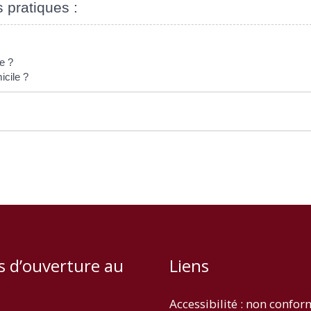
s pratiques :
e ?
icile ?
s d’ouverture au
Liens
Accessibilité : non confo