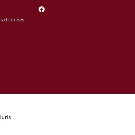
Facebook
es données
luris