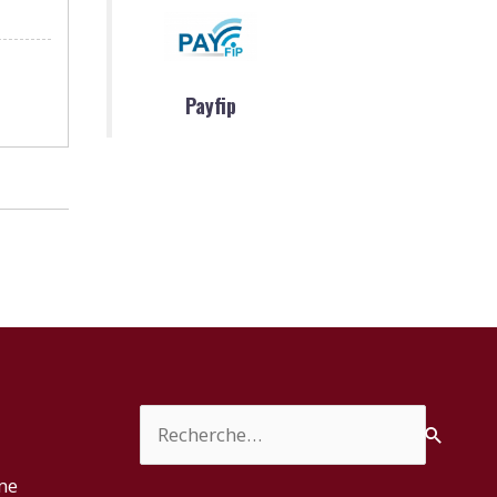
Payfip
Rechercher :
rme