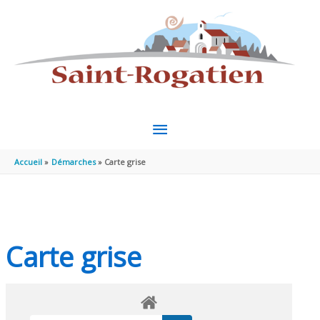
Aller au contenu
Aller au pied de page
MENU
PRINCIPAL
Accueil
Démarches
Carte grise
Carte grise