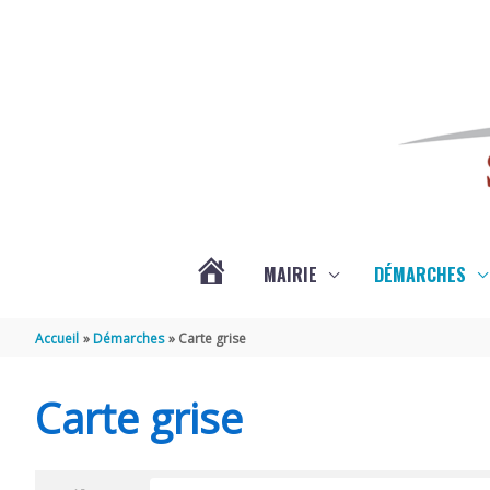
Aller au contenu
Aller au pied de page
MAIRIE
DÉMARCHES
ACTUALITÉS
Accueil
Démarches
Carte grise
DE
Carte grise
SAINT-