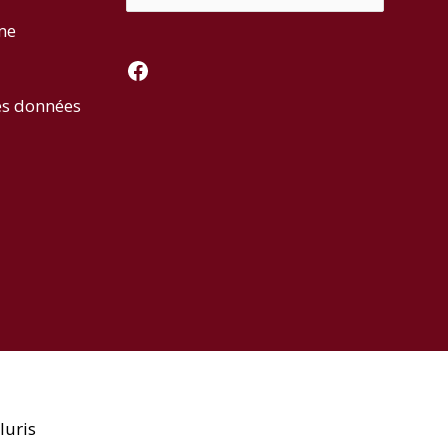
rme
Facebook
es données
luris