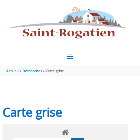
Aller au contenu
Aller au pied de page
MENU
PRINCIPAL
Accueil
Démarches
Carte grise
Carte grise