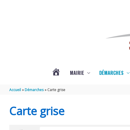
Aller au contenu
Aller au pied de page
MAIRIE
DÉMARCHES
ACTUALITÉS
Accueil
Démarches
Carte grise
DE
Carte grise
SAINT-