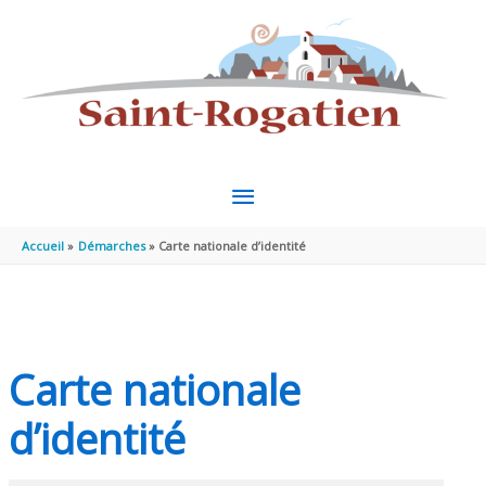
Aller au contenu
Aller au pied de page
MENU
PRINCIPAL
Accueil
Démarches
Carte nationale d’identité
Carte nationale
d’identité