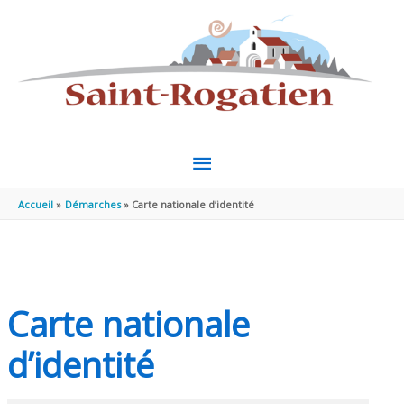
Aller au contenu
Aller au pied de page
MENU
PRINCIPAL
Accueil
Démarches
Carte nationale d’identité
Carte nationale
d’identité