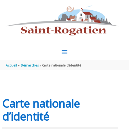
Aller au contenu
Aller au pied de page
MENU
PRINCIPAL
Accueil
Démarches
Carte nationale d’identité
Carte nationale
d’identité