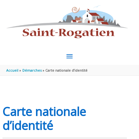
Aller au contenu
Aller au pied de page
MENU
PRINCIPAL
Accueil
Démarches
Carte nationale d’identité
Carte nationale
d’identité