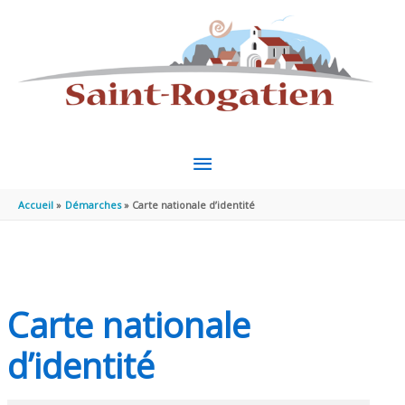
Aller au contenu
Aller au pied de page
MENU
PRINCIPAL
Accueil
Démarches
Carte nationale d’identité
Carte nationale
d’identité