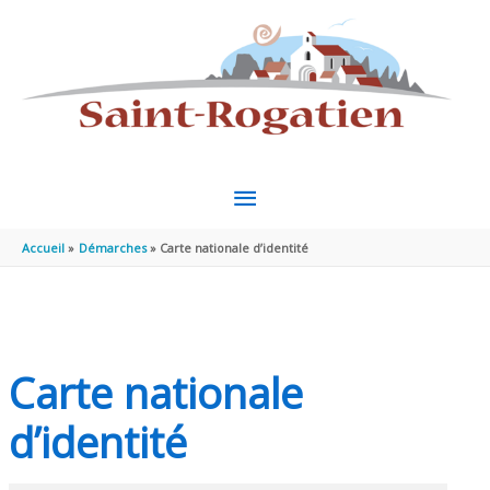
Aller au contenu
Aller au pied de page
MENU
PRINCIPAL
Accueil
Démarches
Carte nationale d’identité
Carte nationale
d’identité