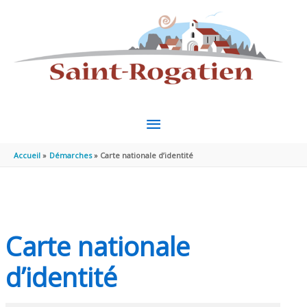
Aller au contenu
Aller au pied de page
MENU
PRINCIPAL
Accueil
Démarches
Carte nationale d’identité
Carte nationale
d’identité