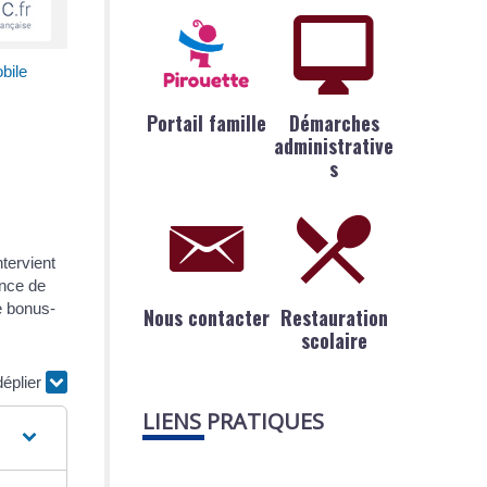
bile
Portail famille
Démarches
administrative
s
tervient
ence de
e bonus-
Nous contacter
Restauration
scolaire
déplier
LIENS PRATIQUES