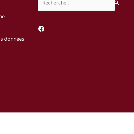
rme
Facebook
es données