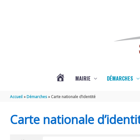
Aller au contenu
Aller au pied de page
MAIRIE
DÉMARCHES
ACTUALITÉS
Accueil
Démarches
Carte nationale d’identité
DE
Carte nationale d’identi
SAINT-