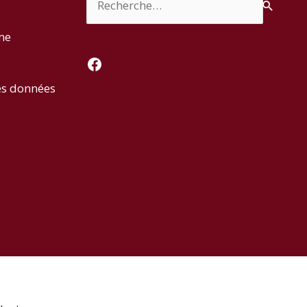
rme
Facebook
es données