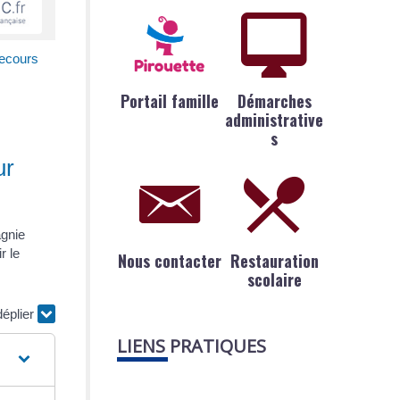
recours
Portail famille
Démarches
administrative
s
ur
agnie
r le
Nous contacter
Restauration
scolaire
déplier
LIENS PRATIQUES