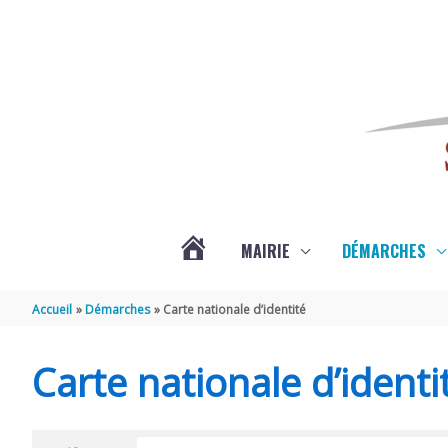
Aller au contenu
Aller au pied de page
MAIRIE
DÉMARCHES
ACTUALITÉS
Accueil
Démarches
Carte nationale d’identité
DE
Carte nationale d’identi
SAINT-