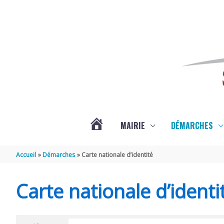
Aller au contenu
Aller au pied de page
MAIRIE
DÉMARCHES
ACTUALITÉS
Accueil
Démarches
Carte nationale d’identité
DE
Carte nationale d’identi
SAINT-