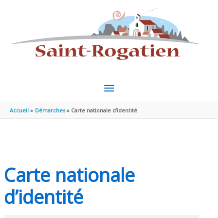
Aller au contenu
Aller au pied de page
MENU
PRINCIPAL
Accueil
Démarches
Carte nationale d’identité
Carte nationale
d’identité