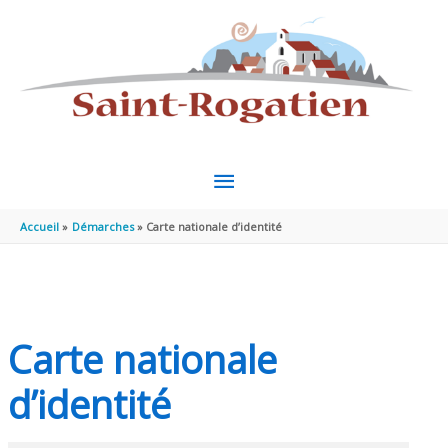
Aller au contenu
Aller au pied de page
MENU
PRINCIPAL
Accueil
Démarches
Carte nationale d’identité
Carte nationale
d’identité